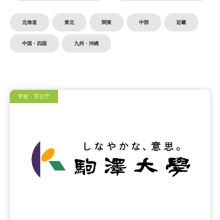
北海道
東北
関東
中部
近畿
中国・四国
九州・沖縄
学校・官公庁