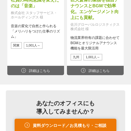
のは「音楽」
ナウンスとBGMで効率
化。エンゲージメント向
株式会社 スタッフサービス・
上にも貢献。
ホールディングス 様
佐川グローバルロジスティクス
音楽の変化で自然と作られる
株式会社 様
「メリハリをつけた仕事のリズ
ム」
物流業界特有の課題に合わせて
BGMとオリジナルアナウンス
関東
1,001人～
機能を最大限活用
九州
1,001人～
詳細はこちら
詳細はこちら
あなたのオフィスにも
導入してみませんか？
資料ダウンロード／お見積もり・ご相談