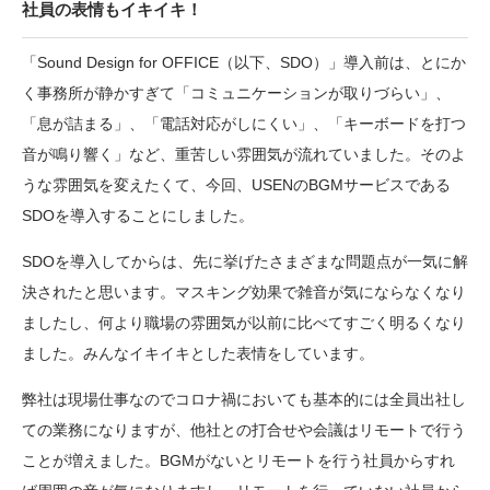
社員の表情もイキイキ！
「Sound Design for OFFICE（以下、SDO）」導入前は、とにか
く事務所が静かすぎて「コミュニケーションが取りづらい」、
「息が詰まる」、「電話対応がしにくい」、「キーボードを打つ
音が鳴り響く」など、重苦しい雰囲気が流れていました。そのよ
うな雰囲気を変えたくて、今回、USENのBGMサービスである
SDOを導入することにしました。
SDOを導入してからは、先に挙げたさまざまな問題点が一気に解
決されたと思います。マスキング効果で雑音が気にならなくなり
ましたし、何より職場の雰囲気が以前に比べてすごく明るくなり
ました。みんなイキイキとした表情をしています。
弊社は現場仕事なのでコロナ禍においても基本的には全員出社し
ての業務になりますが、他社との打合せや会議はリモートで行う
ことが増えました。BGMがないとリモートを行う社員からすれ