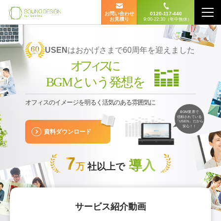
お問い合わせ
0120-117-440
お見積り
9:00-22:30（年中無休）
USEN
はおかげさまで60周年を迎えました
オフィス
に
BGMという発想を
オフィスのイメージを明るく活気のある雰囲気に
BGM業界で
信頼されている
「USEN」だから
安心！！
資料ダウンロード
7
導入
万
社以上で
サービス紹介動画