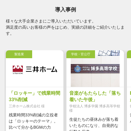
導入事例
様々な大手企業さまにご導入いただいています。
満足度の高いお客様の声をはじめ、実績の詳細をご紹介いたしま
す。
製造業
学校・官公庁
「ロッキー」で残業時間
音楽がもたらした「落ち
33%削減
着いた午後」
三井ホーム株式会社 様
学校法人 博多学園 博多高等学校
様
残業時間33%削減の立役者
生徒たちの昼休みが落ち着
は「ロッキーのテーマ」。
いたものになり、自発的な
比べて分かるBGMの力