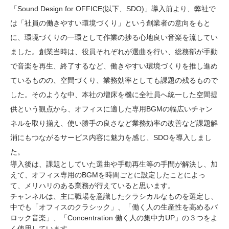
「Sound Design for OFFICE(以下、SDO)」導入前より、弊社で
は「社員の働きやすい環境づくり」という創業者の意向をもと
に、環境づくりの一環として作業の捗る心地良い音楽を流してい
ました。創業当時は、役員それぞれが選曲を行い、総務部が手動
で音楽を再生、終了するなど、働きやすい環境づくりを推し進め
ているものの、空間づくり、業務効率としても課題の残るもので
した。そのような中、本社の増床を機に全社員へ統一した空間提
供という観点から、オフィスに適した専用BGMの幅広いチャン
ネルを取り揃え、使い勝手の良さなど業務効率の改善など課題解
消にもつながるサービス内容に魅力を感じ、SDOを導入しまし
た。
導入後は、課題としていた選曲や手動再生等の手間が解決し、加
えて、オフィス専用のBGMを時間ごとに設定したことによっ
て、メリハリのある業務が行えていると思います。
チャンネルは、主に職場を意識したクラシカルなものを選定し、
中でも「オフィスのクラシック」、「働く人の生産性を高めるバ
ロック音楽」、「Concentration 働く人の集中力UP」の３つをよ
く使用しています。