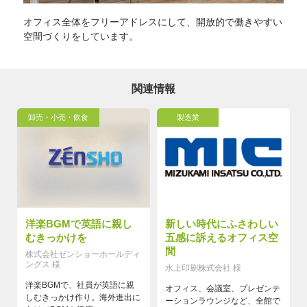
オフィス全体をフリーアドレスにして、開放的で働きやすい
空間づくりをしています。
関連情報
卸売・小売・飲食
製造業
洋楽BGMで英語に親し
新しい時代にふさわしい
むきっかけを
五感に訴えるオフィス空
間
株式会社ゼンショーホールディ
ングス 様
水上印刷株式会社 様
洋楽BGMで、社員が英語に親
オフィス、会議室、プレゼンテ
しむきっかけ作り。海外進出に
ーションラウンジなど、全館で