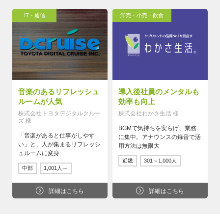
IT・通信
卸売・小売・飲食
音楽のあるリフレッシュ
導入後社員のメンタルも
ルームが人気
効率も向上
株式会社トヨタデジタルクルー
株式会社わかさ生活 様
ズ 様
BGMで気持ちを安らげ、業務
「音楽があると仕事がしやす
に集中。アナウンスの録音で活
い」と、人が集まるリフレッシ
用方法は無限大
ュルームに変身
近畿
301～1,000人
中部
1,001人～
詳細はこちら
詳細はこちら