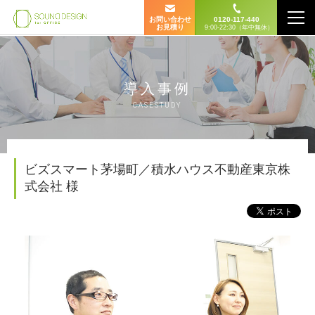
お問い合わせ
0120-117-440
お見積り
9:00-22:30（年中無休）
導入事例
CASESTUDY
ビズスマート茅場町／積水ハウス不動産東京株
式会社 様