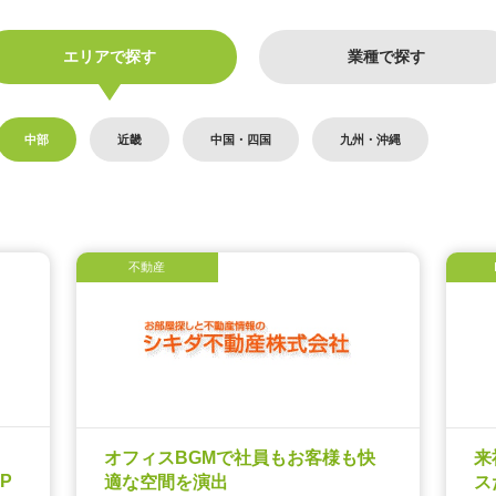
エリアで探す
業種で探す
中部
近畿
中国・四国
九州・沖縄
不動産
定
オフィスBGMで社員もお客様も快
来
P
適な空間を演出
ス