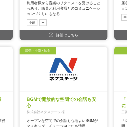
利用者様から音楽のリクエストを受けること
居
もあり、職員と利用者様とのコミュニケーシ
ョ
ョンづくりにもなる
中
中部
ー
詳細はこちら
卸売・小売・飲食
満
BGMで開放的な空間での会話も安
「
心
に
株式会社ネクステージ 様
三
業務
オープンな空間での会話も心地よいBGMが
「
マスキング。イメージ向上にも活用
間