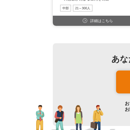
中部
21～300人
詳細はこちら
あな
お
お