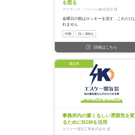
を図る
アクティス・ジャパン株式会社 様
金曜日の朝はロッキーを流す…これだけ
れません
中部
21～300人
詳細はこちら
建設業
事務所内の重くるしい雰囲気を変
るためにBGMを活用
エスケー電気工事株式会社 様