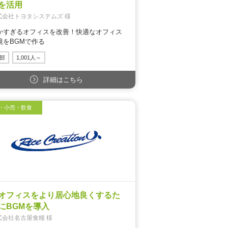
を活用
式会社トヨタシステムズ 様
かすぎるオフィスを改善！快適なオフィス
境をBGMで作る
部
1,001人～
詳細はこちら
・小売・飲食
オフィスをより居心地良くするた
にBGMを導入
式会社名古屋食糧 様