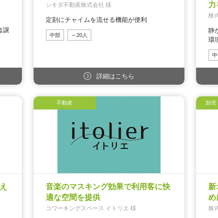
力
シキダ不動産株式会社 様
株
定刻にチャイムを流せる機能が便利
は譲
静
中部
～20人
環
中
詳細はこちら
不動産
卸売
え
音楽のマスキング効果で利用客に快
新
適な空間を提供
め
コワーキングスペース イトリエ 様
株