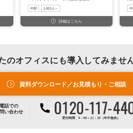
中部
1,001人～
中
詳細はこちら
たのオフィスにも
導入してみませ
資料ダウンロード／お見積もり・ご相談
電話での
問い合わせ
受付時間 9：00～22：30（年中無休）