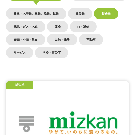
農林・水産業、林業、漁業、鉱業
建設業
製造業
電気・ガス・水道
運輸
IT・通信
卸売・小売・飲食
金融・保険
不動産
サービス
学校・官公庁
製造業