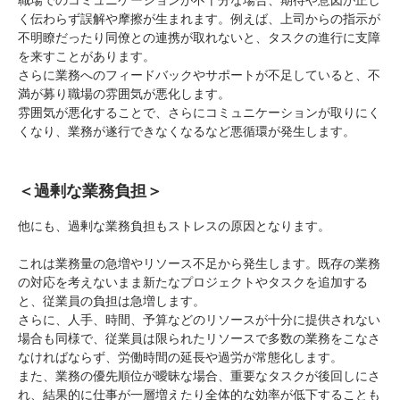
職場でのコミュニケーションが不十分な場合、期待や意図が正し
く伝わらず誤解や摩擦が生まれます。例えば、上司からの指示が
不明瞭だったり同僚との連携が取れないと、タスクの進行に支障
を来すことがあります。
さらに業務へのフィードバックやサポートが不足していると、不
満が募り職場の雰囲気が悪化します。
雰囲気が悪化することで、さらにコミュニケーションが取りにく
くなり、業務が遂行できなくなるなど悪循環が発生します。
＜過剰な業務負担＞
他にも、過剰な業務負担もストレスの原因となります。
これは業務量の急増やリソース不足から発生します。既存の業務
の対応を考えないまま新たなプロジェクトやタスクを追加する
と、従業員の負担は急増します。
さらに、人手、時間、予算などのリソースが十分に提供されない
場合も同様で、従業員は限られたリソースで多数の業務をこなさ
なければならず、労働時間の延長や過労が常態化します。
また、業務の優先順位が曖昧な場合、重要なタスクが後回しにさ
れ、結果的に仕事が一層増えたり全体的な効率が低下することも