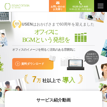
お問い合わせ
0120-117-440
お見積り
9:00-22:30（年中無休）
USEN
はおかげさまで60周年を迎えました
オフィス
に
BGMという発想を
オフィスのイメージを明るく活気のある雰囲気に
BGM業界で
信頼されている
「USEN」だから
安心！！
資料ダウンロード
7
導入
万
社以上で
サービス紹介動画