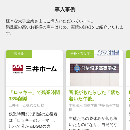
導入事例
様々な大手企業さまにご導入いただいています。
満足度の高いお客様の声をはじめ、実績の詳細をご紹介いたしま
す。
製造業
学校・官公庁
「ロッキー」で残業時間
音楽がもたらした「落ち
33%削減
着いた午後」
三井ホーム株式会社 様
学校法人 博多学園 博多高等学校
様
残業時間33%削減の立役者
生徒たちの昼休みが落ち着
は「ロッキーのテーマ」。
いたものになり、自発的な
比べて分かるBGMの力