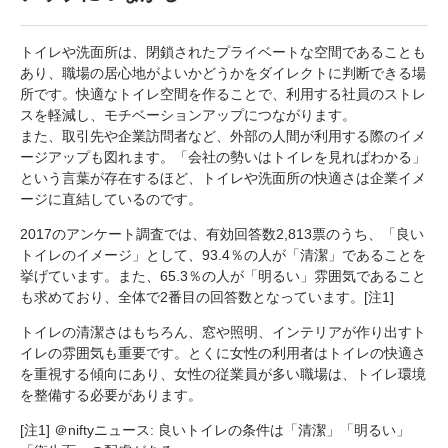
トイレや洗面所は、閉鎖されたプライベートな空間であることも
あり、職場の居心地がよいかどうかをダイレクトに判断できる場
所です。快適なトイレ空間を作ることで、利用する社員のストレ
スを軽減し、モチベーションアップにつながります。
また、取引先や企業訪問者など、外部の人間が利用する際のイメ
ージアップも図れます。「会社の勢いはトイレを見ればわかる」
という言葉が存在するほど、トイレや洗面所の快適さは企業イメ
ージに直結しているのです。
2017のアンケート調査では、有効回答数2,813票のうち、「良い
トイレのイメージ」として、93.4％の人が「清潔」であることを
挙げています。また、65.3％の人が「明るい」雰囲気であること
も求めており、全体で2番目の回答数となっています。[注1]
トイレの清潔さはもちろん、窓や照明、インテリアが作り出すト
イレの雰囲気も重要です。とくに女性の利用者はトイレの快適さ
を重視する傾向にあり、女性の従業員が多い職場は、トイレ環境
を整備する必要があります。
[注1] ＠niftyニュース: 良いトイレの条件は「清潔」「明るい」