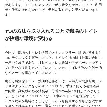
があります。トイレにアップテンポな音楽をかけることで、利用
者が仕事の疲れをやわらげ、元気を取り戻す効果が期待できま
す。
4つの方法を取り入れることで職場のトイレ
が快適な環境に変わる
今回は、職場のトイレを快適でストレスフリーな環境に変える4
つのテクニックを解説しました。トイレや洗面所は仕事の合間に
一息つく場所であり、社員のストレス軽減やモチベーションアッ
プに意外な役割を果たしています。また、トイレが汚いと対外的
なイメージを損なってしまいます。
明るく清潔なトイレ・洗面所を作るには、自然光や間接照明、ジ
ャズやクラシックなどのオフィスBGM、手軽に使える清掃道具
の配置、高級感のある消臭剤・芳香剤の4点に着目してみましょ
う。とくにオフィスBGMには、仕事のストレスを軽減するリラ
ックス効果が期待できるほか、トイレを使用する音をかき消すマ
スキング効果もあります。導入にはそれほど手間がかからないた