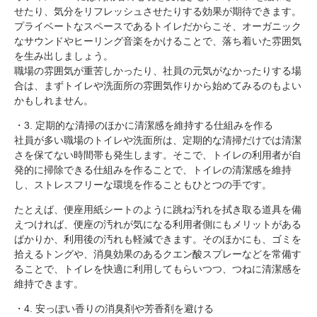
せたり、気分をリフレッシュさせたりする効果が期待できます。
プライベートなスペースであるトイレだからこそ、オーガニック
なサウンドやヒーリング音楽をかけることで、落ち着いた雰囲気
を生み出しましょう。
職場の雰囲気が重苦しかったり、社員の元気がなかったりする場
合は、まずトイレや洗面所の雰囲気作りから始めてみるのもよい
かもしれません。
・3. 定期的な清掃のほかに清潔感を維持する仕組みを作る
社員が多い職場のトイレや洗面所は、定期的な清掃だけでは清潔
さを保てない時間帯も発生します。そこで、トイレの利用者が自
発的に掃除できる仕組みを作ることで、トイレの清潔感を維持
し、ストレスフリーな環境を作ることもひとつの手です。
たとえば、便座用紙シートのように跳ね汚れを拭き取る道具を備
えつければ、便座の汚れが気になる利用者側にもメリットがある
ばかりか、利用後の汚れも軽減できます。そのほかにも、ゴミを
拾えるトングや、消臭効果のあるクエン酸スプレーなどを常備す
ることで、トイレを快適に利用してもらいつつ、つねに清潔感を
維持できます。
・4. 安っぽい香りの消臭剤や芳香剤を避ける