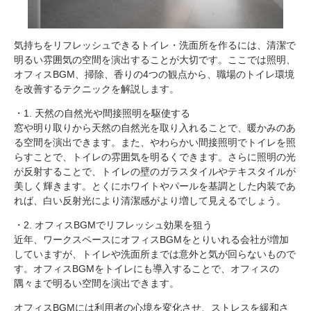
気持ちをリフレッシュできるトイレ・洗面所を作るには、清潔で
明るい雰囲気の空間を演出することが大切です。ここでは照明、
オフィスBGM、掃除、香りの4つの観点から、職場のトイレ環境
を改善するテクニックを解説します。
・1. 天然の自然光や間接照明を駆使する
窓や明り取りから天然の自然光を取り入れることで、暖かみのあ
る空間を演出できます。また、やわらかい間接照明でトイレを照
らすことで、トイレの雰囲気を明るくできます。さらに照明の光
が反射することで、トイレの壁のガラスタイルやテキスタイルが
美しく輝きます。とくにホワイトやパールを基調とした内装であ
れば、白い反射光により清潔感がより増して見えるでしょう。
・2. オフィスBGMでリフレッシュ効果を狙う
近年、ワークスペースにオフィスBGMをとりいれる会社が増加
していますが、トイレや洗面所までは意外と気が回らないもので
す。オフィスBGMをトイレにも導入することで、オフィスの
隅々まで明るい空間を演出できます。
オフィスBGMには利用者の心境を変化させ、ストレスを緩和さ