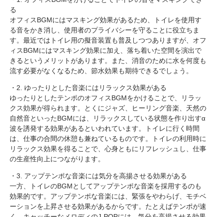
る
オフィスBGMにはマスキング効果があるため、トイレを使用す
る音をかき消し、使用者のプライバシーを守ることに役立ちま
す。最近ではトイレ用の擬音装置も普及しつつありますが、オフ
ィスBGMにはマスキング効果に加え、落ち着いた空間を演出で
きるというメリットがあります。また、消音のために水を何度も
流す必要がなくなるため、節水効果も期待できるでしょう。
・2. ゆったりとした音楽にはリラックス効果がある
ゆったりとしたテンポのオフィスBGMをかけることで、リラッ
クス効果が得られます。とくにジャズ、ヒーリング音楽、天然の
自然音といったBGMには、リラックスしている状態を作り出すα
波を誘発する効果があるといわれています。トイレに行く時間
は、仕事の合間の休憩も兼ねているものです。トイレの利用時に
リラックス効果を得ることで、心身ともにリフレッシュし、仕事
の生産性向上につながります。
・3. アップテンポな音楽には気分を高揚させる効果がある
一方、トイレのBGMとしてアップテンポな音楽を採用するのも
効果的です。アップテンポな音楽には、緊張をやわらげ、モチベ
ーションを上昇させる効果があるからです。たとえばテンポが速
く、キャッチーなメロディのJ-POPには、気分を高揚させる効果