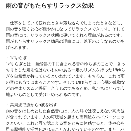
雨の音がもたらすリラックス効果
仕事をしていて疲れたときや落ち込んでしまったときなどに、
雨の音を聴くと心が穏やかになってリラックスできます。そして
雨の音には、リラックス状態に導いてくれる理由があるのです。
雨がもたらすリラックス効果の理由には、以下のようなものがあ
げられます。
・1/fゆらぎ
1/fゆらぎとは、自然音の中に含まれる音のゆらぎのことで、きっ
ちりとした規則性はないもののある一定のリズムを持った1/fゆら
ぎを自然音が持っているといわれています。もちろん、これは雨
の音にも当てはまることです。そして1/fゆらぎは、心臓の鼓動な
どの生体リズムと呼応し合うものであるため、私たちにとって心
地よいものとして受け止められるのです。
・高周波で脳からα波を出す
雨の音をはじめとした自然音には、人の耳では聴こえない高周波
が含まれています。人の可聴域を超えた高周波をハイパーソニッ
クといい、これと耳で聴こえる音をともに体感すると、体や心を
司る脳機能が活性化されることがわかっているのです。また、ハ