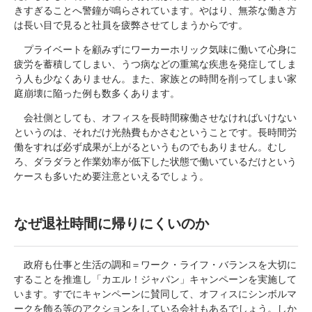
きすぎることへ警鐘が鳴らされています。やはり、無茶な働き方
は長い目で見ると社員を疲弊させてしまうからです。
プライベートを顧みずにワーカーホリック気味に働いて心身に
疲労を蓄積してしまい、うつ病などの重篤な疾患を発症してしま
う人も少なくありません。また、家族との時間を削ってしまい家
庭崩壊に陥った例も数多くあります。
会社側としても、オフィスを長時間稼働させなければいけない
というのは、それだけ光熱費もかさむということです。長時間労
働をすれば必ず成果が上がるというものでもありません。むし
ろ、ダラダラと作業効率が低下した状態で働いているだけという
ケースも多いため要注意といえるでしょう。
なぜ退社時間に帰りにくいのか
政府も仕事と生活の調和＝ワーク・ライフ・バランスを大切に
することを推進し「カエル！ジャパン」キャンペーンを実施して
います。すでにキャンペーンに賛同して、オフィスにシンボルマ
ークを飾る等のアクションをしている会社もあるでしょう。しか