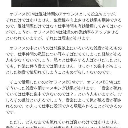
オフィスBGMは退社時間のアナウンスとして役立ちますが、
それだけではありません。生産性を向上させる効果も期待できる
ので、退社間際だけではなく仕事時間も有効活用してみてはいか
がでしょうか。オフィスBGMは社員の作業効率をアップさせる
といわれていますが、それには理由があります。
オフィスの中というのは想像以上にいろいろな雑音があるもの
です。仕事仲間の私語につい耳をそばだててしまった経験がある
人も少なくないでしょう。黙々と仕事をする人ばかりだったとし
ても、作業に伴う音までは消せません。せっかくの集中がちょっ
とした物音で途切れてしまうこともめずらしくないのです。
そこで活用したいのがオフィスBGMです。オフィスBGMには
そういった雑音を消すマスキング効果があります。「音楽が流れ
ていては仕事に集中できないのでは？」という人もいますが、む
しろその反対といえるでしょう。音楽によって気が散る音が消さ
れるので、かえって仕事に没頭できる環境を作ることができるの
です。
ただし、どんな曲でも流れていれば良いわけではありません。
音楽そのものが気になって仕事に集中できないという状態になっ