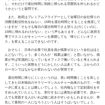
し、それだけで退社時間に気軽に帰られる雰囲気を作られるかど
うかというと疑問です。
また、政府はプレミアムフライデーとして金曜日の会社帰りの
消費活動活性化をねらい、15時を退社時間とすることを推奨して
いますが「そもそも毎日の退社時間でさえ切り上げにくいのに、
15時に帰れるわけがない」という声もあります。どんなに政府主
導でマスコミがキャンペーンを展開しても「帰りにくいオフィ
ス」を変えることはできないのです。
おそらく、日本の企業で社員全員が残業ゼロという会社はほと
んどないでしょう。多くの人が「残業は嫌だ」と思いながら、残
業が半ば常識的になっているオフィスで働いていると考えられま
す。こういった状態をどうにかしたい人は多くても、上からのス
ローガンではなかなか変わらないのが実情です。
退社時間に帰りにくいというのは、長い時間働くことを良しと
してきた日本独自のサラリーマンカルチャー由来のもので、一朝
一夕に変えることは難しいでしょう。社内報などで定刻退社をす
すめられていたとしても、実行するには勇気が必要です。誰か一
人でも実践する人がいれば後に続きやすいかもしれませんが、率
先して最初の一人になろうという人はそうはいないでしょう。