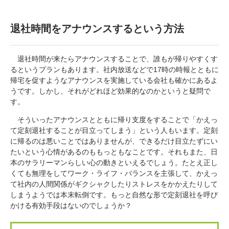
退社時間をアナウンスするという方法
退社時間が来たらアナウンスすることで、誰もが帰りやすくす
るというプランもあります。社内放送などで17時の時報とともに
帰宅を促すようなアナウンスを実施している会社も確かにあるよ
うです。しかし、それがどれほど効果的なのかというと疑問で
す。
そういったアナウンスとともに帰り支度をすることで「かえっ
て定刻退社することが目立ってしまう」という人もいます。定刻
に帰るのは悪いことではありませんが、できるだけ目立たずにい
たいという心情があるのももっともなことです。それもまた、日
本のサラリーマンらしい心の動きといえるでしょう。たとえ正し
くても無理をしてワーク・ライフ・バランスを主張して、かえっ
て社内の人間関係がギクシャクしたりストレスをかかえたりして
しまうようでは本末転倒です。もっと自然な形で定刻退社を呼び
かける有効手段はないのでしょうか？