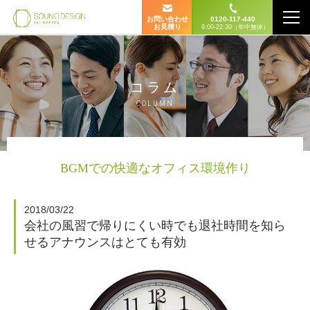
お問い合わせ
0120-117-440
お見積り
9:00-22:30（年中無休）
コラム
COLUMN
BGMでの快適なオフィス環境作り
2018/03/22
会社の風習で帰りにくい時でも退社時間を知ら
せるアナウンスはとても有効