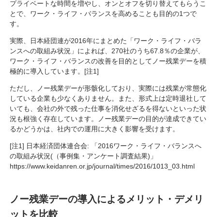
プライベートな時間を増やし、オンとオフを切り替えてもらうこ
とで、ワーク・ライフ・バランスを高めることも目的の1つで
す。
実際、日本経団連が2016年にまとめた「ワーク・ライフ・バラ
ンスへの取組み状況」によれば、270社のうち67.8％の企業が、
ワーク・ライフ・バランスの改善を目的としてノー残業デーを積
極的に導入しています。[注1]
ただし、ノー残業デーが形骸化しており、実際には残業が常態化
している企業も少なくありません。また、形式上は定時退社して
いても、会社の外で残った仕事を消化せざるを得ないといった状
況も根強く存在しています。ノー残業デーの目的が達成できてい
るかどうかは、社内での運用に大きく影響を受けます。
[注1] 日本経済団体連合会: 「2016ワーク・ライフ・バランスへ
の取組み状況(（事例集・アンケート調査結果)」
https://www.keidanren.or.jp/journal/times/2016/1013_03.html
ノー残業デーの導入によるメリット・デメリ
ットを比較