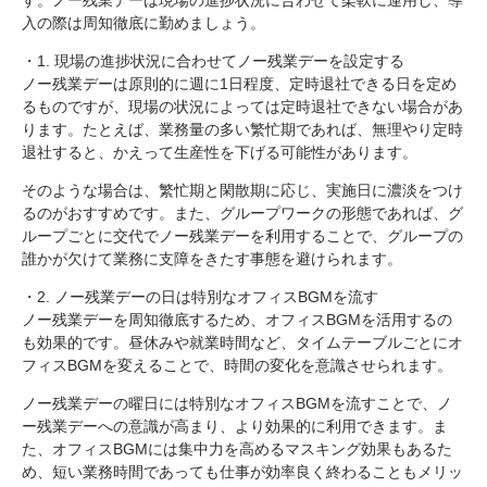
入の際は周知徹底に勤めましょう。
・1. 現場の進捗状況に合わせてノー残業デーを設定する
ノー残業デーは原則的に週に1日程度、定時退社できる日を定め
るものですが、現場の状況によっては定時退社できない場合があ
ります。たとえば、業務量の多い繁忙期であれば、無理やり定時
退社すると、かえって生産性を下げる可能性があります。
そのような場合は、繁忙期と閑散期に応じ、実施日に濃淡をつけ
るのがおすすめです。また、グループワークの形態であれば、グ
ループごとに交代でノー残業デーを利用することで、グループの
誰かが欠けて業務に支障をきたす事態を避けられます。
・2. ノー残業デーの日は特別なオフィスBGMを流す
ノー残業デーを周知徹底するため、オフィスBGMを活用するの
も効果的です。昼休みや就業時間など、タイムテーブルごとにオ
フィスBGMを変えることで、時間の変化を意識させられます。
ノー残業デーの曜日には特別なオフィスBGMを流すことで、ノ
ー残業デーへの意識が高まり、より効果的に利用できます。ま
た、オフィスBGMには集中力を高めるマスキング効果もあるた
め、短い業務時間であっても仕事が効率良く終わることもメリッ