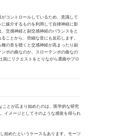
がコントロールしているため、意識して
うに媒介するものを利用して自律神経に影
は、交感神経と副交感神経のバランスをと
れることから、些細な音にも反応します。
る種の音を聴くと交感神経が高まったり副
テンポの曲なのか、スローテンポの曲なの
社員にリクエストをとりながら選曲やプロ
なことが広まり始めたのは、医学的な研究
。イメージとしてそのような感覚を得られ
し始めたというケースもあります。モーツ