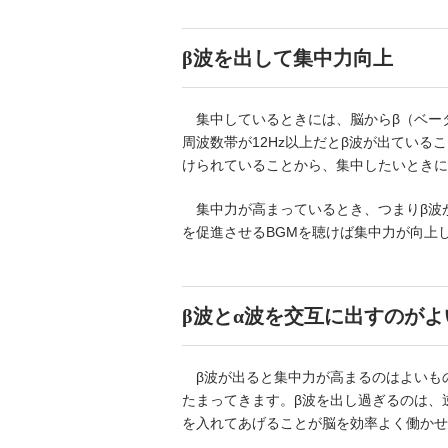
β波を出して集中力向上
集中しているときには、脳からβ（ベー
周波数帯が12Hz以上だとβ波が出てい
けられていることから、集中したいときに
集中力が高まっているとき、つまりβ波
を促進させるBGMを聴けば集中力が向上
β波とα波を交互に出すのがよ
β波が出ると集中力が高まるのはよいも
たまってきます。β波を出し過ぎるのは、
を入れてあげることが脳を効率よく働かせ