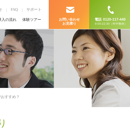
せ
FAQ
サポート
導入の流れ
体験ツアー
お問い合わせ
電話
0120-117-440
お見積り
9:00-22:30（年中無休）
がおすすめ？
り