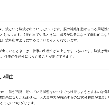
タ）波という脳波が出ているといいます。脳の神経細胞から出る周期性
ることを示します。β波が出ているときは、思考が活発になって能動的に
はβ波を出すようにするとよいと考えられています。
が出ているときには、仕事の生産性が向上しやすいものです。脳波は音
し、仕事の生産性につながることが期待できます。
い理由
のの、脳が活発に動いている状態をいつまでも維持しようとするのは危
逆効果になりかねません。人の集中力が持続するのは90分程度が限度とい
ることにつながります。