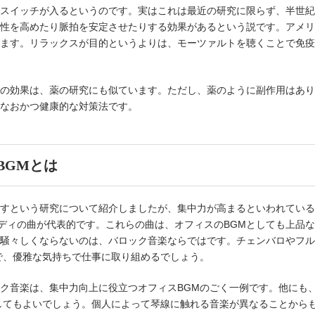
スイッチが入るというのです。実はこれは最近の研究に限らず、半世紀
性を高めたり脈拍を安定させたりする効果があるという説です。アメリ
ます。リラックスが目的というよりは、モーツァルトを聴くことで免疫
の効果は、薬の研究にも似ています。ただし、薬のように副作用はあり
なおかつ健康的な対策法です。
BGMとは
すという研究について紹介しましたが、集中力が高まるといわれている
ァルディの曲が代表的です。これらの曲は、オフィスのBGMとしても上品
騒々しくならないのは、バロック音楽ならではです。チェンバロやフル
で、優雅な気持ちで仕事に取り組めるでしょう。
ク音楽は、集中力向上に役立つオフィスBGMのごく一例です。他にも
してもよいでしょう。個人によって琴線に触れる音楽が異なることからも