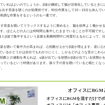
ていればよいのでしょうか。β波が継続して脳が活発化しているときに
を出す音楽を聴くのが効果的です。90分作業をして10～15分も休んで
単調な作業をするというのも一案です。
出す音楽を聴いてリラックスするように努めると、脳を効率よく働かせ
す。ほとんどの人には何時間も集中したままでいることが不可能ですし
またβ波で集中するという反復を勤務時間中に何度行えるかによって、
楽を聴いて集中力が高まれば、心拍数が上がりβ波が増えます。逆に心
出ているかどうかは自分でもわかりにくく、しかもどのような音がこれ
拍数との連動を考えれば、α波が出ている状態かβ波が出ている状態か
っているという特徴があります。振り子の音を聴いていると眠たくなっ
す。
オフィスにBGM
オフィスにBGMを流すだけで