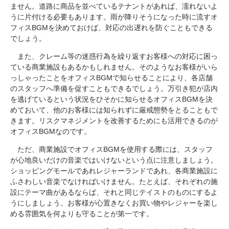
ません。道路に商品を並べているテナントがあれば、濡れないよ
うに片付ける必要もあります。雨が降りそうになった時に流すオ
フィスBGMを決めておけば、対応の出遅れを防ぐこともできる
でしょう。
また、クレーム等の迷惑行為を繰り返すお客様への対応に困っ
ている商業施設もあるかもしれません。そのようなお客様がいら
っしゃったことをオフィスBGMで知らせることにより、各店舗
のスタッフへ準備を促すこともできるでしょう。万引き犯が店内
を逃げているという状況をひそかに知らせるオフィスBGMを決
めておいて、他のお客様には知られずに厳戒態勢をとることもで
きます。リスクマネジメントを改善するためにも活用できるのが
オフィスBGMなのです。
ただ、商業施設でオフィスBGMを使用する際には、スタッフ
が心地良いだけの音楽ではいけないという点に注意しましょう。
ショッピングモールであれレジャーランドであれ、各商業施設に
ふさわしい音楽でなければいけません。たとえば、それぞれの施
設にテーマ曲があるならば、それと同じテイストのものにするよ
うにしましょう。お客様が心置きなくお買い物やレジャーを楽し
める雰囲気を何よりも守ることが第一です。