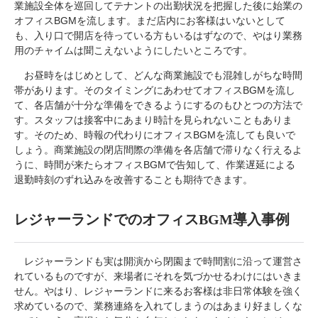
業施設全体を巡回してテナントの出勤状況を把握した後に始業の
オフィスBGMを流します。まだ店内にお客様はいないとして
も、入り口で開店を待っている方もいるはずなので、やはり業務
用のチャイムは聞こえないようにしたいところです。
お昼時をはじめとして、どんな商業施設でも混雑しがちな時間
帯があります。そのタイミングにあわせてオフィスBGMを流し
て、各店舗が十分な準備をできるようにするのもひとつの方法で
す。スタッフは接客中にあまり時計を見られないこともありま
す。そのため、時報の代わりにオフィスBGMを流しても良いで
しょう。商業施設の閉店間際の準備を各店舗で滞りなく行えるよ
うに、時間が来たらオフィスBGMで告知して、作業遅延による
退勤時刻のずれ込みを改善することも期待できます。
レジャーランドでのオフィスBGM導入事例
レジャーランドも実は開演から閉園まで時間割に沿って運営さ
れているものですが、来場者にそれを気づかせるわけにはいきま
せん。やはり、レジャーランドに来るお客様は非日常体験を強く
求めているので、業務連絡を入れてしまうのはあまり好ましくな