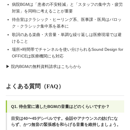
病院BGMは「患者の不安軽減」と「スタッフの集中力・疲労
対策」を同時に考えることが重要
待合室はクラシック・ヒーリング系、医事課・医局はバロッ
ク・クラシック集中系を基本に
歌詞のある楽曲・大音量・単調な繰り返しは医療現場では避
けること
場所×時間帯でチャンネルを使い分けられるSound Design for
OFFICEは医療機関にも対応
▶
院内BGMの無料資料請求はこちらから
よくある質問（FAQ）
Q1. 待合室に適したBGMの音量はどのくらいですか？
目安は40〜45デシベルです。会話やアナウンスの妨げにな
らず、かつ無音の緊張感を和らげる音量を維持しましょう。