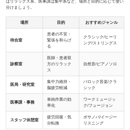
はリラックス系、医事課は集中系など、場所と目的に応じて使い
分けましょう。
場所
目的
おすすめジャンル
患者の不安・
クラシック/ヒーリ
待合室
緊張を和らげ
ング/ストリングス
る
医師・患者双
診察室
方のリラック
自然音/ピアノソロ
ス
集中力維持・
バロック音楽/クラ
医局・研究室
脳疲労軽減
シック
単純作業の効
ワークミュージッ
医事課・事務
率化
ク/フュージョン
疲労回復・気
ボサノバ/イージー
スタッフ休憩室
分転換
リスニング