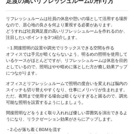
足度の高いリフレッシュルームの作り方
リフレッシュルームは社員の休息や憩いの場として活用する場所
なので、居心地の良さを何より重視する必要があります。
どうすれば社員満足度の高いリフレッシュルームを作れるのか、
注目したいポイントを3つ紹介します。
・1.間接照明の設置や調光でリラックスできる空間を作る
オフィスでは手元が暗くならないよう、明るめの照明を使用して
いるケースがほとんどですが、リフレッシュルームは休息を目的
としているので、照明はやや暗めに落とした方が癒し効果アップ
につながります。
オフィスとリフレッシュルームで照明の度合いを変えれば脳内の
スイッチも切り替えやすくなり、仕事にメリハリが生まれます。
ただ、夜間まで使用する場合は暗くなりすぎると困るので、調光
可能な照明を設置するようにしましょう。
間接照明などをうまく取り入れれば優しい雰囲気を演出できるよ
うになり、リラクゼーション効果がさらにアップします。
・2.心が落ち着くBGMを流す