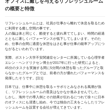
オフィスに癒しを与えるリフレッシュルーム
の概要と特徴
リフレッシュルームとは、社員が仕事から離れて休息を取るため
に利用する癒し空間の事です。
人の脳は体と同じく、酷使すると疲れ果ててしまい、時間の経過
とともに著しくパフォーマンスが低下してしまいます。そのた
め、仕事の合間に適度な休憩をはさむ事が仕事の能率アップにつ
ながるといわれています。
実際、ボストン大学不安関連症センターに所属している心理学者
エレン・ヘンドリクセン博士が2017年に行った研究によると、
45分のタスクを実施する間に5分間の休憩を取ったグループと取
らなかったグループとでは、前者の方が優れたパフォーマンスを
発揮したそうです。[注1]
日本では、仕事中に休憩を取る＝サボりとみなされる風潮が強
く、リフレッシュルームの普及はなかなか進みませんでした。
しかし、海外での導入例とその効果が伝わるにつれて徐々に日本
のオフィスにも浸透し始め、今では独自の工夫をこらしたリフレ
ッシュルームを設置する会社が増えてきています。