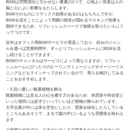
BGMは空間演出に欠かせない要素の1つで、心地よい音楽は人の
脳と心によい影響をもたらします。
BGMそのものにリラックス効果があるのはもちろんですが、
BGMを流すことによって周囲の雑音が隠れるマスキング効果も
期待できるため、リフレッシュスペースで仮眠を取りたい人にう
ってつけです。
近年はオフィス用BGMサービスが普及しており、好みのジャン
ルを選べば営業時間中、ずっとリフレッシュルームにBGMを流
し続けることができます。
BGMのチャンネルはサービスによって異なりますが、リフレッ
シュルームにぴったりのヒーリングミュージックやイージーリス
ニングなどもラインナップされているので、導入を検討してみる
ことをおすすめします。
・3.目に優しい観葉植物を飾る
観葉植物には見る人の心を癒す力があるため、休憩室や待合室と
いった場所には必ずといっていいほど植物が飾られています。
大手企業の中には床を芝生にしたり、壁面を緑化したりしている
ところもあるそうで、まるで森の中にいるような雰囲気を味わえ
ます。
小規模な会社では、さすがにそこまで資本をかけられませんが、