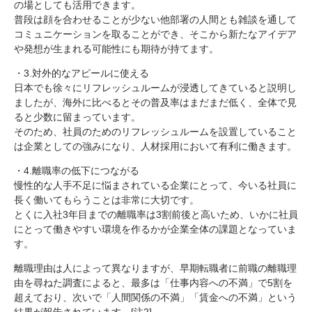
の場としても活用できます。
普段は顔を合わせることが少ない他部署の人間とも雑談を通して
コミュニケーションを取ることができ、そこから新たなアイデア
や発想が生まれる可能性にも期待が持てます。
・3.対外的なアピールに使える
日本でも徐々にリフレッシュルームが浸透してきていると説明し
ましたが、海外に比べるとその普及率はまだまだ低く、全体で見
ると少数に留まっています。
そのため、社員のためのリフレッシュルームを設置していること
は企業としての強みになり、人材採用において有利に働きます。
・4.離職率の低下につながる
慢性的な人手不足に悩まされている企業にとって、今いる社員に
長く働いてもらうことは非常に大切です。
とくに入社3年目までの離職率は3割前後と高いため、いかに社員
にとって働きやすい環境を作るかが企業全体の課題となっていま
す。
離職理由は人によって異なりますが、早期転職者に前職の離職理
由を尋ねた調査によると、最多は「仕事内容への不満」で5割を
超えており、次いで「人間関係の不満」「賃金への不満」という
結果が報告されています。[注2]