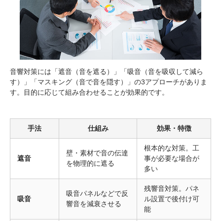
音響対策には「遮音（音を遮る）」「吸音（音を吸収して減ら
す）」「マスキング（音で音を隠す）」の3アプローチがありま
す。目的に応じて組み合わせることが効果的です。
手法
仕組み
効果・特徴
根本的な対策。工
壁・素材で音の伝達
遮音
事が必要な場合が
を物理的に遮る
多い
残響音対策。パネ
吸音パネルなどで反
吸音
ル設置で後付け可
響音を減衰させる
能