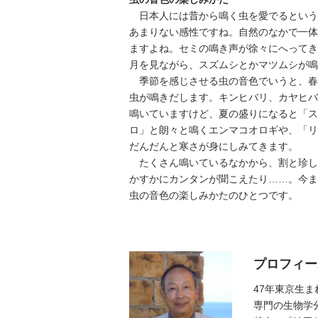
日本人には昔から鳴く虫を愛でるという
あまりない感性ですね。自然のなかで一体
ますよね。セミの鳴き声が徐々にへってき
月を見ながら、スズムシとかマツムシが鳴
季節を感じさせる虫の音色でいうと、春
虫が鳴きだします。キンヒバリ、カヤヒバ
鳴いていますけど、夏の盛りになると「ス
ロ」と朗々と鳴くエンマコオロギや、「リ
だんだんと寒さが身にしみてきます。
たくさん鳴いているなかから、割と珍し
かすかにカンタンが聞こえたり……。今ま
虫の音色の楽しみかたのひとつです。
プロフィー
47年東京生
専門の生物学