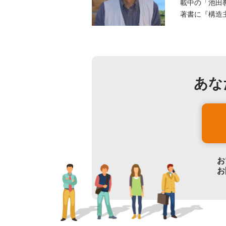
載中の「池田
著書に『構造
あな
お
お