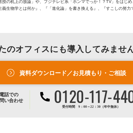
教授の机上の放論」や、フジテレビ系「ホンマでっか！？TV」をはじめ
主義生物学とは何か』、『「進化論」を書き換える』、『すこしの努力
たのオフィスにも
導入してみませ
資料ダウンロード／お見積もり・ご相談
電話での
問い合わせ
受付時間 9：00～22：30（年中無休）