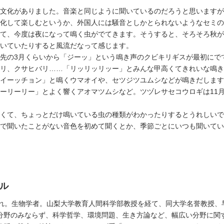
文化がありました。音楽と同じように聞いているのだろうと思いますが
化して楽しむというか、外国人には騒音としかとられないようなセミの
て、今度は夜になって鳴く虫がでてきます。そうすると、そろそろ秋が
いていたりすると風流だなって感じます。
先の3月くらいから「ジーッ」という鳴き声のクビキリギスが最初にで
リ、クサヒバリ……「リッリッリッー」とみんな甲高くてきれいな鳴き
イーッチョン」と鳴くウマオイや、セツジツユムシなどが鳴きだします
ーリーリー」とよく響くアオマツムシなど。ツヅレサセコウロギは11
くて、ちょっとだけ鳴いている虫の種類がわかったりするとうれしいで
で聞いたことがない音色を初めて聞くとか、季節ごとにいつも聞いてい
ル
まれ。生物学者。山梨大学教育人間科学部教授を経て、同大学名誉教授、
分野のみならず、科学哲学、環境問題、生き方論など、幅広い分野に関