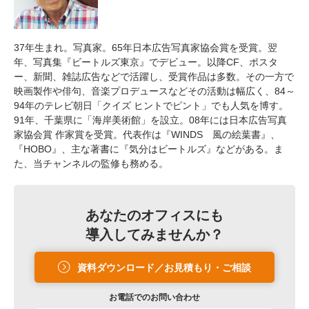
37年生まれ。写真家。65年日本広告写真家協会賞を受賞。翌
年、写真集『ビートルズ東京』でデビュー。以降CF、ポスタ
ー、新聞、雑誌広告などで活躍し、受賞作品は多数。その一方で
映画製作や俳句、音楽プロデュースなどその活動は幅広く、84～
94年のテレビ朝日「クイズ ヒントでピント」でも人気を博す。
91年、千葉県に「海岸美術館」を設立。08年には日本広告写真
家協会賞 作家賞を受賞。代表作は『WINDS 風の絵葉書』、
『HOBO』、主な著書に『気分はビートルズ』などがある。ま
た、当チャンネルの監修も務める。
あなたのオフィスにも
導入してみませんか？
資料ダウンロード／お見積もり・ご相談
お電話での
お問い合わせ