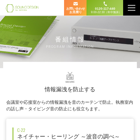
お問い合わせ
0120-117-440
お見積り
9:00-22:30（年中無休）
番組情報
PROGRAM INFORMATION
情報漏洩を防止する
会議室や応接室からの情報漏洩を音のカーテンで防止。執務室内
の話し声・タイピング音の防止にも役立ちます。
C-22
ネイチャー・ヒーリング ～波音の調べ～