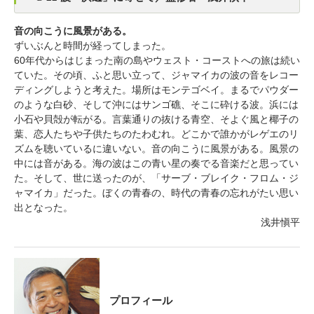
音の向こうに風景がある。
ずいぶんと時間が経ってしまった。
60年代からはじまった南の島やウェスト・コーストへの旅は続い
ていた。その頃、ふと思い立って、ジャマイカの波の音をレコー
ディングしようと考えた。場所はモンテゴベイ。まるでパウダー
のような白砂、そして沖にはサンゴ礁、そこに砕ける波。浜には
小石や貝殻が転がる。言葉通りの抜ける青空、そよぐ風と椰子の
葉、恋人たちや子供たちのたわむれ。どこかで誰かがレゲエのリ
ズムを聴いているに違いない。音の向こうに風景がある。風景の
中には音がある。海の波はこの青い星の奏でる音楽だと思ってい
た。そして、世に送ったのが、「サーブ・ブレイク・フロム・ジ
ャマイカ」だった。ぼくの青春の、時代の青春の忘れがたい思い
出となった。
浅井愼平
プロフィール