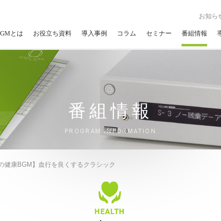
お知ら
GMとは
お役立ち資料
導入事例
コラム
セミナー
番組情報
番組情報
PROGRAM INFORMATION
の健康BGM】血行を良くするクラシック