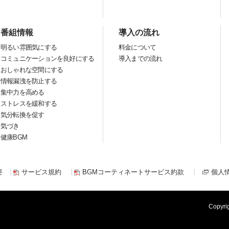
番組情報
導入の流れ
明るい雰囲気にする
料金について
コミュニケーションを良好にする
導入までの流れ
おしゃれな空間にする
情報漏洩を防止する
集中力を高める
ストレスを緩和する
気分転換を促す
気づき
健康BGM
要
サービス規約
BGMコーティネートサービス約款
個人
Copyri