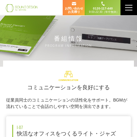
お問い合わせ
0120-117-440
お見積り
9:00-22:30（年中無休）
番組情報
PROGRAM INFORMATION
コミュニケーションを良好にする
従業員同士のコミュニケーションの活性化をサポート。BGMが
流れていることで会話のしやすい空間を演出できます。
I-07
快活なオフィスをつくるライト・ジャズ