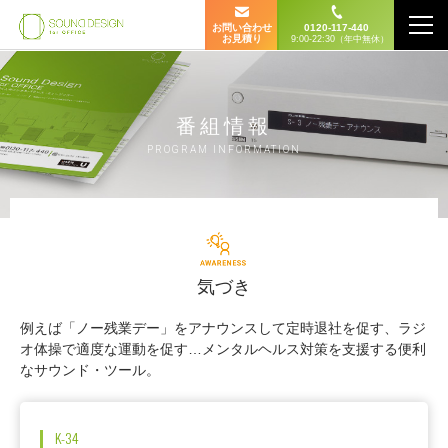
お問い合わせ
0120-117-440
お見積り
9:00-22:30（年中無休）
番組情報
PROGRAM INFORMATION
気づき
例えば「ノー残業デー」をアナウンスして定時退社を促す、ラジ
オ体操で適度な運動を促す…メンタルヘルス対策を支援する便利
なサウンド・ツール。
K-34