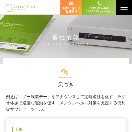
お問い合わせ
0120-117-440
お見積り
9:00-22:30（年中無休）
番組情報
PROGRAM INFORMATION
気づき
例えば「ノー残業デー」をアナウンスして定時退社を促す、ラジ
オ体操で適度な運動を促す…メンタルヘルス対策を支援する便利
なサウンド・ツール。
E-18