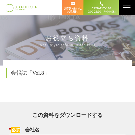
お問い合わせ
0120-117-440
お見積り
9:00-22:30（年中無休）
お役立ち資料
Work style reform in the BGM
会報誌「Vol.8」
この資料をダウンロードする
*
会社名