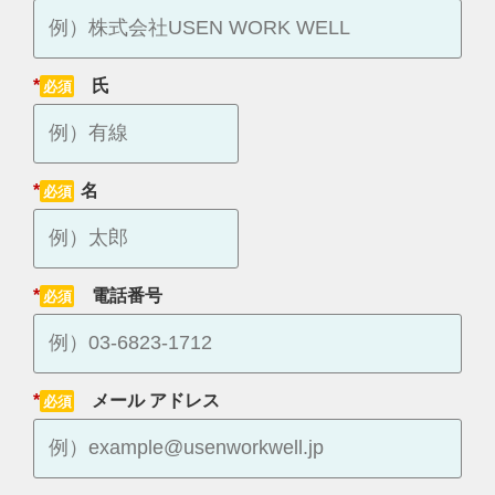
*
氏
*
名
*
電話番号
*
メール アドレス