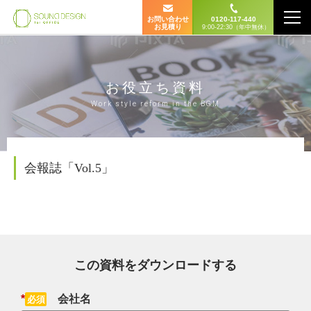
お問い合わせ
0120-117-440
お見積り
9:00-22:30（年中無休）
お役立ち資料
Work style reform in the BGM
会報誌「Vol.5」
この資料をダウンロードする
*
会社名