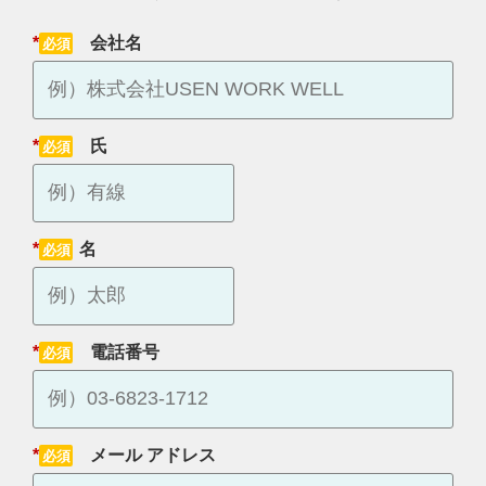
*
会社名
*
氏
*
名
*
電話番号
*
メール アドレス