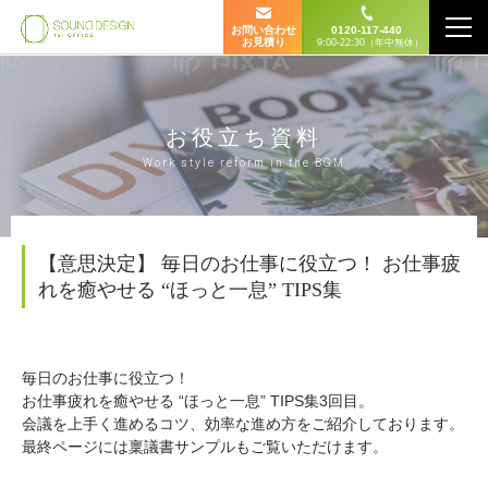
お問い合わせ
0120-117-440
お見積り
9:00-22:30（年中無休）
お役立ち資料
Work style reform in the BGM
【意思決定】 毎日のお仕事に役立つ！ お仕事疲
れを癒やせる “ほっと一息” TIPS集
毎日のお仕事に役立つ！
お仕事疲れを癒やせる “ほっと一息” TIPS集3回目。
会議を上手く進めるコツ、効率な進め方をご紹介しております。
最終ページには稟議書サンプルもご覧いただけます。