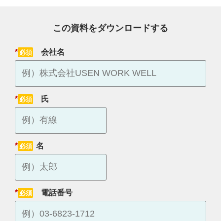
この資料をダウンロードする
*
会社名
*
氏
*
名
*
電話番号