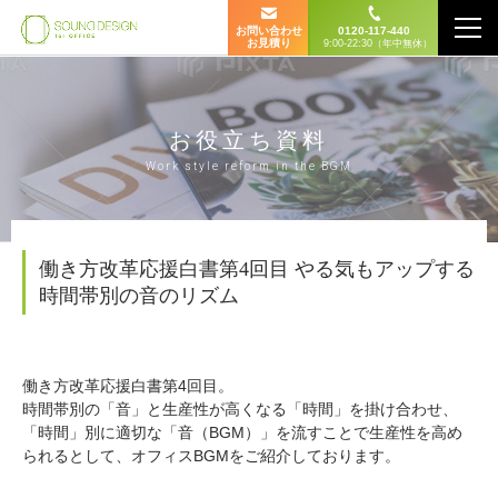
お問い合わせ
0120-117-440
お見積り
9:00-22:30（年中無休）
お役立ち資料
Work style reform in the BGM
働き方改革応援白書第4回目 やる気もアップする
時間帯別の音のリズム
働き方改革応援白書第4回目。
時間帯別の「音」と生産性が高くなる「時間」を掛け合わせ、
「時間」別に適切な「音（BGM）」を流すことで生産性を高め
られるとして、オフィスBGMをご紹介しております。