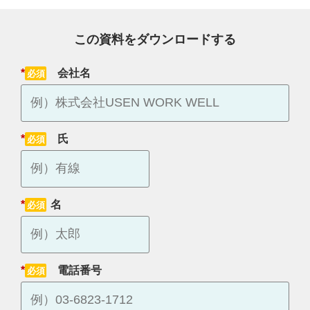
この資料をダウンロードする
*
会社名
*
氏
*
名
*
電話番号